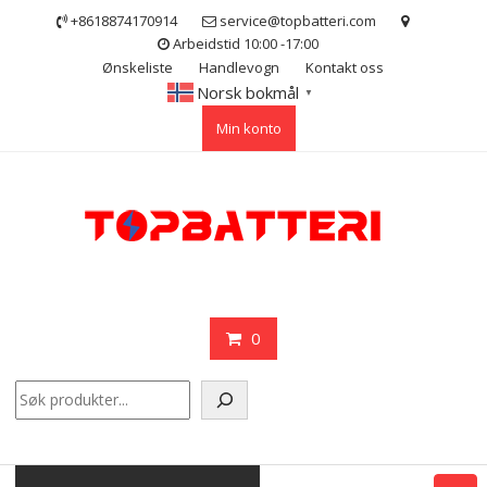
Skip
+8618874170914
service@topbatteri.com
to
Arbeidstid 10:00 -17:00
content
Ønskeliste
Handlevogn
Kontakt oss
Norsk bokmål
▼
Min konto
0
Søk