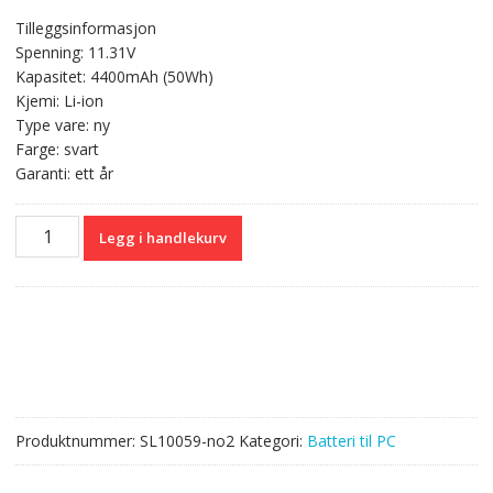
pris
pris
Tilleggsinformasjon
var:
er:
Spenning: 11.31V
kr 762,00.
kr 453,00.
Kapasitet: 4400mAh (50Wh)
Kjemi: Li-ion
Type vare: ny
Farge: svart
Garanti: ett år
Originalt
Legg i handlekurv
batteri
til
PC
ASUS
ZenBook
UX303
Series
antall
Produktnummer:
SL10059-no2
Kategori:
Batteri til PC