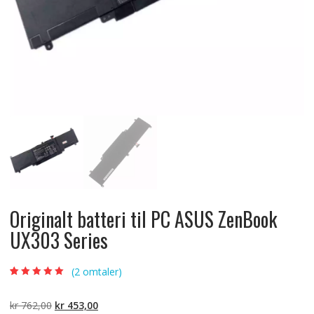
Originalt batteri til PC ASUS ZenBook
UX303 Series
(
2
omtaler)
Vurdert
2
5.00
av
5 basert på
kundevurderinger
Opprinnelig
Nåværende
kr
762,00
kr
453,00