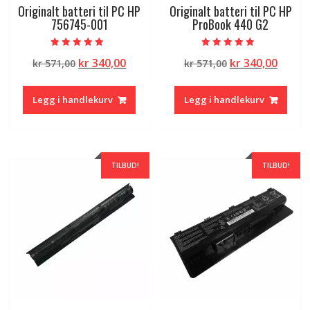
Originalt batteri til PC HP
Originalt batteri til PC HP
756745-001
ProBook 440 G2
Vurdert
Vurdert
Opprinnelig
Nåværende
Opprinnelig
Nåvæ
kr
340,00
kr
340,00
kr
571,00
kr
571,00
5.00
4.50
av 5
av 5
pris
pris
pris
pris
var:
er:
var:
er:
Legg i handlekurv
Legg i handlekurv
kr 571,00.
kr 340,00.
kr 571,00.
kr 340
TILBUD!
TILBUD!