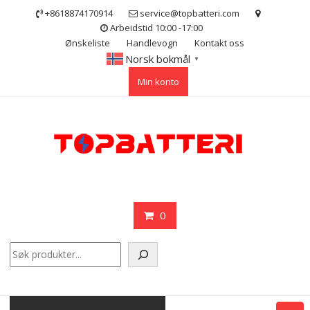
Skip
+8618874170914
service@topbatteri.com
to
Arbeidstid 10:00 -17:00
content
Ønskeliste
Handlevogn
Kontakt oss
Norsk bokmål
▼
Min konto
0
Søk