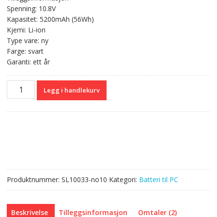
var:
er:
Spenning: 10.8V
kr 628,00.
kr 374,00.
Kapasitet: 5200mAh (56Wh)
Kjemi: Li-ion
Type vare: ny
Farge: svart
Garanti: ett år
Originalt
Legg i handlekurv
batteri
til
PC
ASUS
X84
Series
antall
Produktnummer:
SL10033-no10
Kategori:
Batteri til PC
Beskrivelse
Tilleggsinformasjon
Omtaler (2)