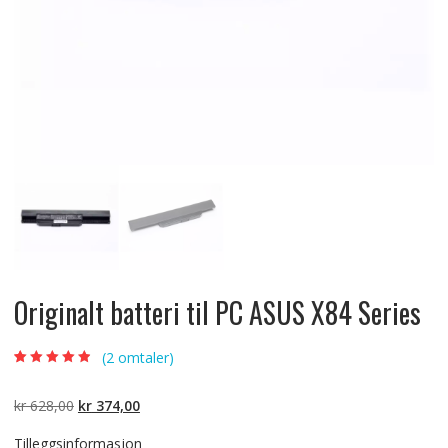
Originalt batteri til PC ASUS X84 Series
(
2
omtaler)
Vurdert
2
4.50
av 5 basert
på
Opprinnelig
Nåværende
kr
628,00
kr
374,00
kundevurdering
er
pris
pris
Tilleggsinformasjon