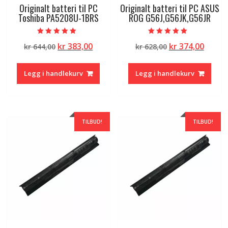
Originalt batteri til PC
Originalt batteri til PC ASUS
Toshiba PA5208U-1BRS
ROG G56J,G56JK,G56JR
Vurdert
Vurdert
Opprinnelig
Nåværende
Opprinnelig
Nåvæ
kr
383,00
kr
374,00
kr
644,00
kr
628,00
5.00
5.00
av 5
av 5
pris
pris
pris
pris
var:
er:
var:
er:
Legg i handlekurv
Legg i handlekurv
kr 644,00.
kr 383,00.
kr 628,00.
kr 374
TILBUD!
TILBUD!