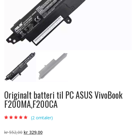
Originalt batteri til PC ASUS VivoBook
F200MA,F200CA
(
2
omtaler)
Vurdert
2
5.00
av
5 basert på
kundevurderinger
Opprinnelig
Nåværende
kr
552,00
kr
329,00