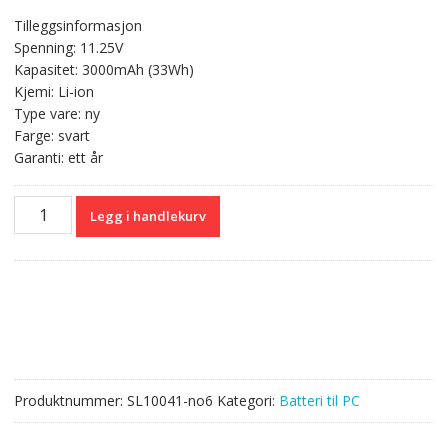
pris
pris
Tilleggsinformasjon
var:
er:
Spenning: 11.25V
kr 552,00.
kr 329,00.
Kapasitet: 3000mAh (33Wh)
Kjemi: Li-ion
Type vare: ny
Farge: svart
Garanti: ett år
Originalt
Legg i handlekurv
batteri
til
PC
ASUS
VivoBook
F200MA,F200CA
antall
Produktnummer:
SL10041-no6
Kategori:
Batteri til PC