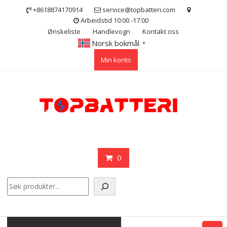
Skip
+8618874170914
service@topbatteri.com
to
Arbeidstid 10:00 -17:00
content
Ønskeliste
Handlevogn
Kontakt oss
Norsk bokmål
▼
Min konto
0
Søk