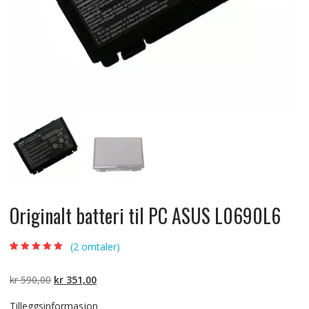
Originalt batteri til PC ASUS L0690L6
(
2
omtaler)
Vurdert
2
5.00
av
5 basert på
kundevurderinger
Opprinnelig
Nåværende
kr
590,00
kr
351,00
pris
pris
Tilleggsinformasjon