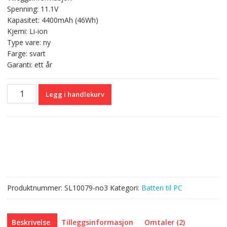
var:
er:
Spenning: 11.1V
kr 590,00.
kr 351,00.
Kapasitet: 4400mAh (46Wh)
Kjemi: Li-ion
Type vare: ny
Farge: svart
Garanti: ett år
Originalt
Legg i handlekurv
batteri
til
PC
ASUS
L0690L6
antall
Produktnummer:
SL10079-no3
Kategori:
Batteri til PC
Beskrivelse
Tilleggsinformasjon
Omtaler (2)