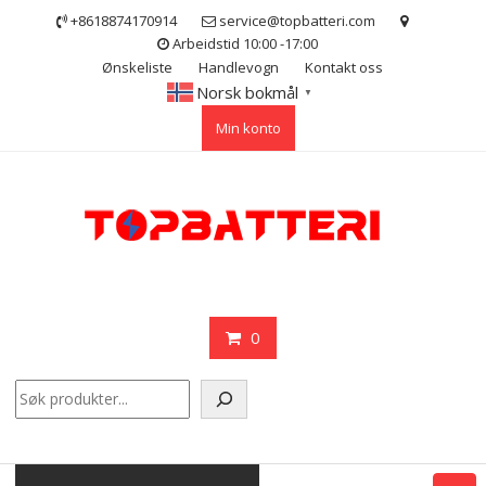
Skip
+8618874170914
service@topbatteri.com
to
Arbeidstid 10:00 -17:00
content
Ønskeliste
Handlevogn
Kontakt oss
Norsk bokmål
▼
Min konto
0
Søk