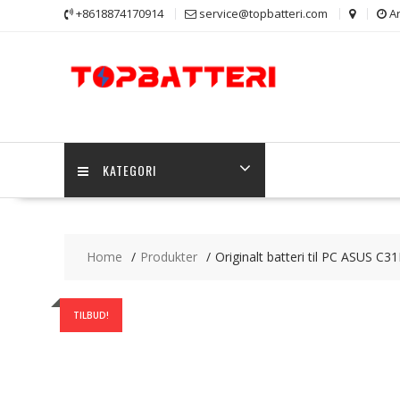
Skip
+8618874170914
service@topbatteri.com
Ar
to
content
KATEGORI
Home
Produkter
Originalt batteri til PC ASUS C
TILBUD!