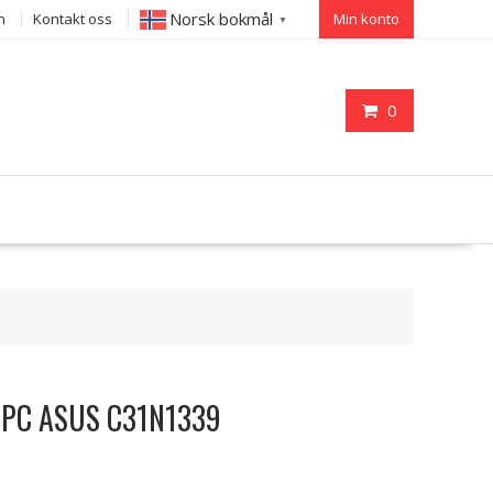
Norsk bokmål
n
Kontakt oss
Min konto
▼
0
til PC ASUS C31N1339