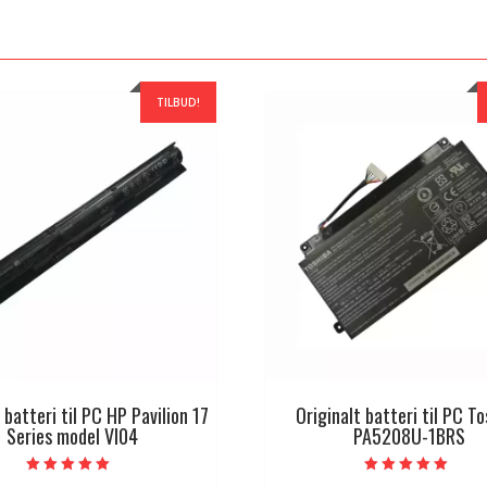
TILBUD!
 batteri til PC HP Pavilion 17
Originalt batteri til PC T
Series model VI04
PA5208U-1BRS
Vurdert
Vurdert