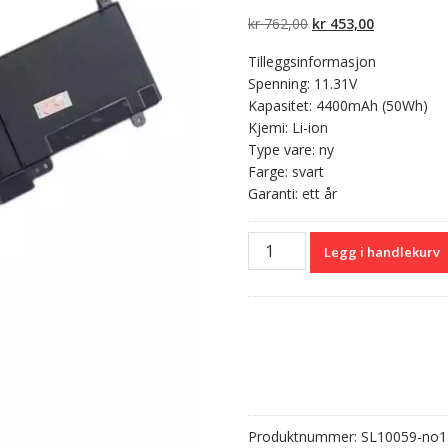
5 basert på
kundevurderinger
Opprinnelig
Nåværend
kr
762,00
kr
453,00
pris
pris
Tilleggsinformasjon
var:
er:
Spenning: 11.31V
kr 762,00.
kr 453,00.
Kapasitet: 4400mAh (50Wh)
Kjemi: Li-ion
Type vare: ny
Farge: svart
Garanti: ett år
Originalt
Legg i handlekurv
batteri
til
PC
ASUS
C31N1339
antall
Produktnummer:
SL10059-no1