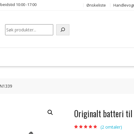
beidstid 10:00 -17:00
Ønskeliste
Handlevog
Søk
31N1339
Originalt batteri 
(
2
omtaler)
Vurdert
2
5.00
av