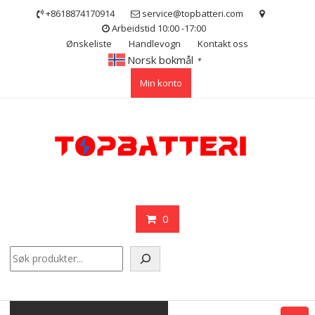
Skip
+8618874170914
service@topbatteri.com
to
Arbeidstid 10:00 -17:00
content
Ønskeliste
Handlevogn
Kontakt oss
Norsk bokmål
▼
Min konto
0
Søk