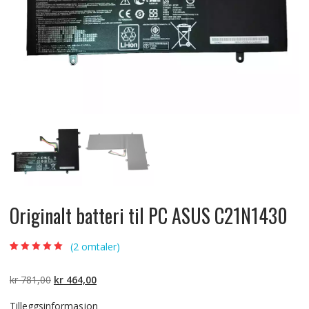
Originalt batteri til PC ASUS C21N1430
(
2
omtaler)
Vurdert
2
5.00
av
5 basert på
kundevurderinger
Opprinnelig
Nåværende
kr
781,00
kr
464,00
pris
pris
Tilleggsinformasjon