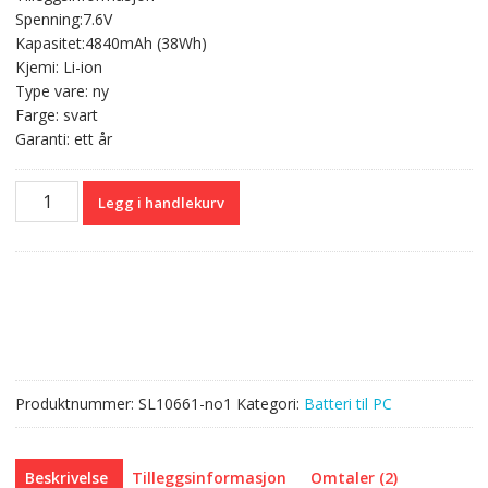
var:
er:
Spenning:7.6V
kr 781,00.
kr 464,00.
Kapasitet:4840mAh (38Wh)
Kjemi: Li-ion
Type vare: ny
Farge: svart
Garanti: ett år
Originalt
Legg i handlekurv
batteri
til
PC
ASUS
C21N1430
antall
Produktnummer:
SL10661-no1
Kategori:
Batteri til PC
Beskrivelse
Tilleggsinformasjon
Omtaler (2)