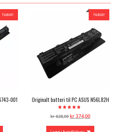
TILBUD!
TILBUD!
56743-001
Originalt batteri til PC ASUS N56L82H
Vurdert
lig
Nåværende
Opprinnelig
Nåværende
kr
374,00
kr
628,00
4.50
av 5
pris
pris
pris
er:
var:
er:
Legg i handlekurv