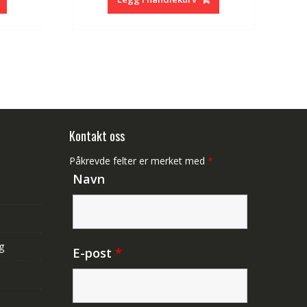
kr 340,00.
kr 628,00.
kr 374,00.
Kontakt oss
Påkrevde felter er merket med
*
Navn
g
E-post
*