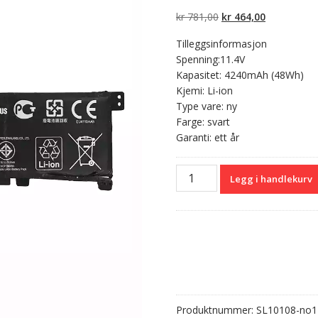
5 basert på
kundevurderinger
Opprinnelig
Nåværend
kr
781,00
kr
464,00
pris
pris
Tilleggsinformasjon
var:
er:
Spenning:11.4V
kr 781,00.
kr 464,00.
Kapasitet: 4240mAh (48Wh)
Kjemi: Li-ion
Type vare: ny
Farge: svart
Garanti: ett år
Originalt
Legg i handlekurv
batteri
til
PC
ASUS
B31N1424
antall
Produktnummer:
SL10108-no1