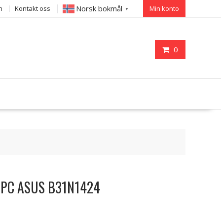
Norsk bokmål
n
Kontakt oss
Min konto
▼
0
til PC ASUS B31N1424