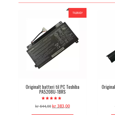
TILBUD!
Originalt batteri til PC Toshiba
Origina
PA5208U-1BRS
Vurdert
Opprinnelig
Nåværende
kr
383,00
kr
644,00
5.00
av 5
pris
pris