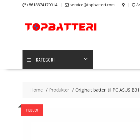
Skip
+8618874170914
service@topbatteri.com
Ar
to
content
KATEGORI
Home
Produkter
Originalt batteri til PC ASUS B
TILBUD!