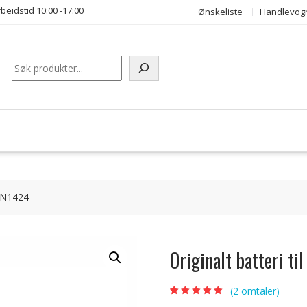
beidstid 10:00 -17:00
Ønskeliste
Handlevog
Søk
31N1424
Originalt batteri 
(
2
omtaler)
Vurdert
2
5.00
av