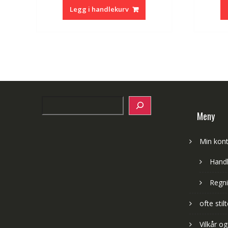
var:
er:
Legg i handlekurv
kr 644,00.
kr 383,00.
Search
Meny
Min kon
Hand
Regni
ofte sti
Vilkår og