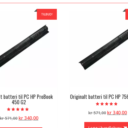
TILBUD!
lt batteri til PC HP ProBook
Originalt batteri til PC HP 7
450 G2
Vurdert
Opprinne
kr
340,00
kr
571,00
4.50
Vurdert
av 5
Opprinnelig
Nåværende
kr
340,00
kr
571,00
pris
5.00
av 5
pris
pris
var:
Legg i handlekurv