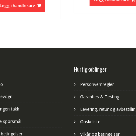
var:
er:
kr 571,00.
Legg i handlekurv
kr 571,00.
kr 340,00.
Hurtigkoblinger
to
Personvernregler
levogn
Garanties & Testing
ngen takk
Levering, retur og avbestillin
lte spørsmål
Ønskeliste
 betingelser
Vilkår og betingelser