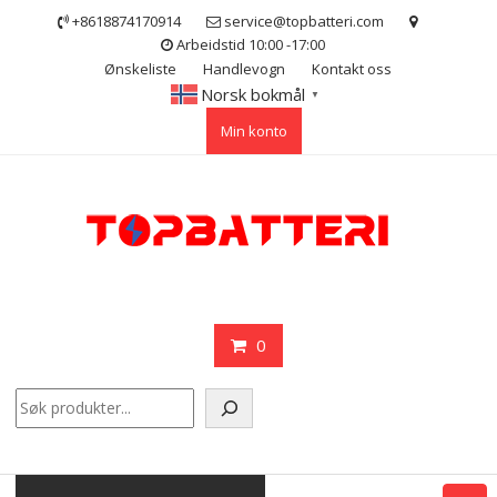
Skip
+8618874170914
service@topbatteri.com
to
Arbeidstid 10:00 -17:00
content
Ønskeliste
Handlevogn
Kontakt oss
Norsk bokmål
▼
Min konto
0
Søk