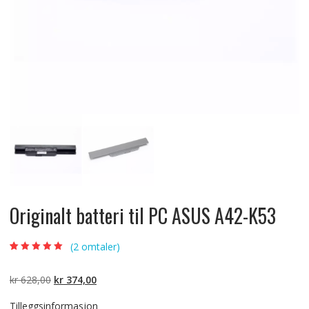
Originalt batteri til PC ASUS A42-K53
(
2
omtaler)
Vurdert
2
5.00
av
5 basert på
kundevurderinger
Opprinnelig
Nåværende
kr
628,00
kr
374,00
pris
pris
Tilleggsinformasjon