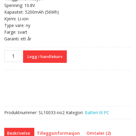
var:
er:
Spenning: 10.8V
kr 628,00.
kr 374,00.
Kapasitet: 5200mAh (56Wh)
Kjemi: Li-ion
Type vare: ny
Farge: svart
Garanti: ett år
Originalt
Legg i handlekurv
batteri
til
PC
ASUS
A42-
K53
antall
Produktnummer:
SL10033-no2
Kategori:
Batteri til PC
Beskrivelse
Tilleggsinformasjon
Omtaler (2)