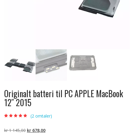
Originalt batteri til PC APPLE MacBook
12″ 2015
(
2
omtaler)
Vurdert
2
5.00
av
5 basert på
kundevurderinger
Opprinnelig
Nåværende
kr
1 145,00
kr
678,00