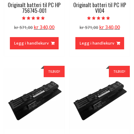
Originalt batteri til PC HP
Originalt batteri til PC HP
756745-001
VI04
Vurdert
Vurdert
Opprinnelig
Nåværende
Opprinnelig
Nåvæ
kr
340,00
kr
340,00
kr
571,00
kr
571,00
5.00
4.50
av 5
av 5
pris
pris
pris
pris
var:
er:
var:
er:
Legg i handlekurv
Legg i handlekurv
kr 571,00.
kr 340,00.
kr 571,00.
kr 340
TILBUD!
TILBUD!