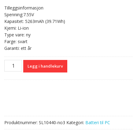
pris
pris
Tilleggsinformasjon
var:
er:
Spenning:7.55V
kr 1
kr 678,00.
Kapasitet: 5263mAh (39.71Wh)
145,00.
Kjemi: Li-ion
Type vare: ny
Farge: svart
Garanti: ett år
Originalt
Legg i handlekurv
batteri
til
PC
APPLE
MacBook
12"
2015
antall
Produktnummer:
SL10440-no3
Kategori:
Batteri til PC