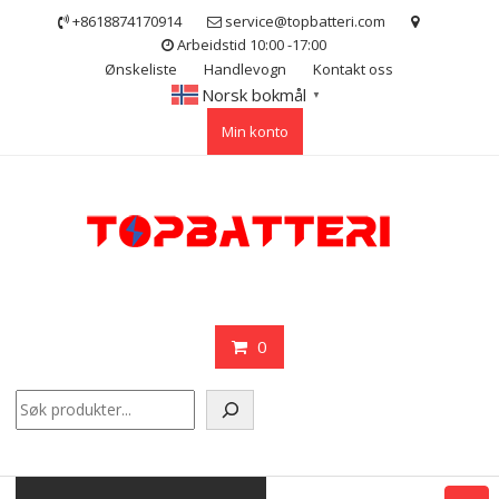
Skip
+8618874170914
service@topbatteri.com
to
Arbeidstid 10:00 -17:00
content
Ønskeliste
Handlevogn
Kontakt oss
Norsk bokmål
▼
Min konto
0
Søk