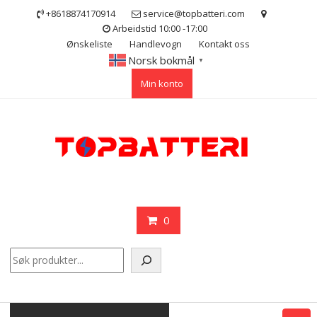
Skip
+8618874170914
service@topbatteri.com
to
Arbeidstid 10:00 -17:00
content
Ønskeliste
Handlevogn
Kontakt oss
Norsk bokmål
▼
Min konto
0
Søk