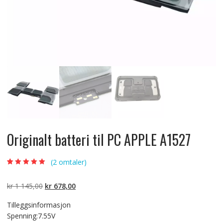
Originalt batteri til PC APPLE A1527
(
2
omtaler)
Vurdert
2
5.00
av
5 basert på
kundevurderinger
Opprinnelig
Nåværende
kr
1 145,00
kr
678,00
pris
pris
Tilleggsinformasjon
var:
er:
Spenning:7.55V
kr 1
kr 678,00.