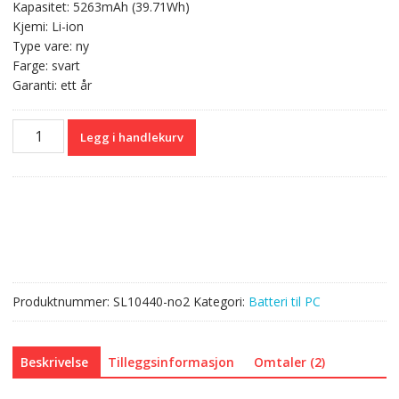
Kapasitet: 5263mAh (39.71Wh)
145,00.
Kjemi: Li-ion
Type vare: ny
Farge: svart
Garanti: ett år
Originalt
Legg i handlekurv
batteri
til
PC
APPLE
A1527
antall
Produktnummer:
SL10440-no2
Kategori:
Batteri til PC
Beskrivelse
Tilleggsinformasjon
Omtaler (2)