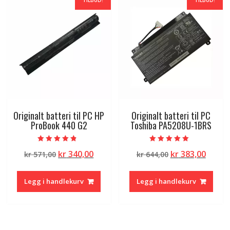
TILBUD!
TILBUD!
Originalt batteri til PC HP
Originalt batteri til PC
ProBook 440 G2
Toshiba PA5208U-1BRS
Vurdert
Vurdert
Opprinnelig
Nåværende
Opprinnelig
Nåvæ
kr
340,00
kr
383,00
kr
571,00
kr
644,00
4.50
5.00
av 5
av 5
pris
pris
pris
pris
var:
er:
var:
er:
Legg i handlekurv
Legg i handlekurv
kr 571,00.
kr 340,00.
kr 644,00.
kr 383