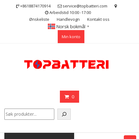
Skip
+8618874170914
service@topbatteri.com
to
Arbeidstid 10:00 -17:00
content
Ønskeliste
Handlevogn
Kontakt oss
Norsk bokmål
▼
Min konto
0
Søk