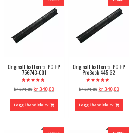
TILBUD!
TILBUD!
Originalt batteri til PC HP
Originalt batteri til PC HP
756743-001
ProBook 445 G2
Vurdert
Vurdert
Opprinnelig
Nåværende
Opprinnelig
Nåvæ
kr
340,00
kr
340,00
kr
571,00
kr
571,00
4.50
5.00
av 5
av 5
pris
pris
pris
pris
var:
er:
var:
er:
Legg i handlekurv
Legg i handlekurv
kr 571,00.
kr 340,00.
kr 571,00.
kr 340