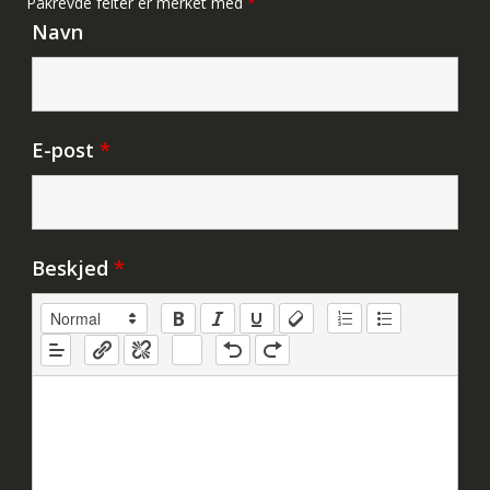
Påkrevde felter er merket med
*
Navn
E-post
*
Beskjed
*