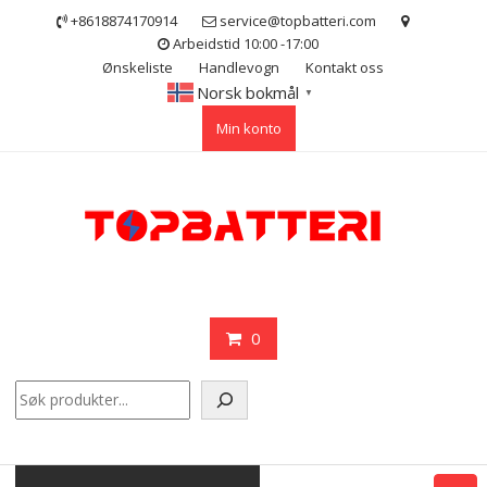
Skip
+8618874170914
service@topbatteri.com
to
Arbeidstid 10:00 -17:00
content
Ønskeliste
Handlevogn
Kontakt oss
Norsk bokmål
▼
Min konto
0
Søk