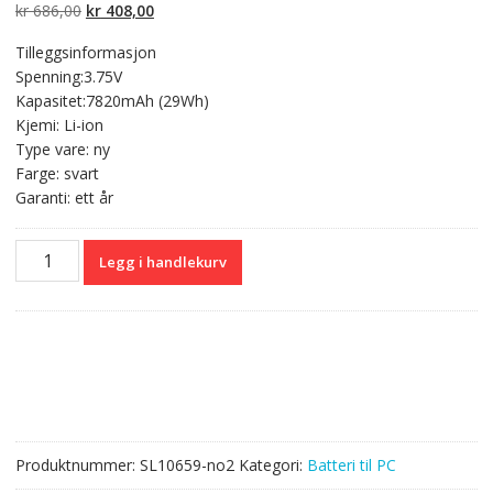
kundevurderinger
Opprinnelig
Nåværende
kr
686,00
kr
408,00
pris
pris
Tilleggsinformasjon
var:
er:
Spenning:3.75V
kr 686,00.
kr 408,00.
Kapasitet:7820mAh (29Wh)
Kjemi: Li-ion
Type vare: ny
Farge: svart
Garanti: ett år
Originalt
Legg i handlekurv
batteri
til
PC
ACER
Aspire
switch
10,Aspire
switch
Produktnummer:
SL10659-no2
Kategori:
Batteri til PC
10E
antall