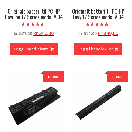
Originalt batteri til PC HP
Originalt batteri til PC HP
Pavilion 17 Series model VI04
Envy 17 Series model VI04
Vurdert
Vurdert
Opprinnelig
Nåværende
Opprinnelig
Nåvæ
kr
340,00
kr
340,00
kr
571,00
kr
571,00
5.00
4.50
av 5
av 5
pris
pris
pris
pris
var:
er:
var:
er:
Legg i handlekurv
Legg i handlekurv
kr 571,00.
kr 340,00.
kr 571,00.
kr 340
TILBUD!
TILBUD!