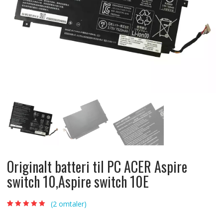
Originalt batteri til PC ACER Aspire
switch 10,Aspire switch 10E
(
2
omtaler)
Vurdert
2
5.00
av
5 basert på