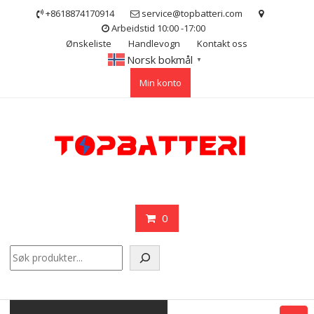
Skip
+8618874170914
service@topbatteri.com
to
Arbeidstid 10:00 -17:00
content
Ønskeliste
Handlevogn
Kontakt oss
Norsk bokmål
▼
Min konto
0
Søk