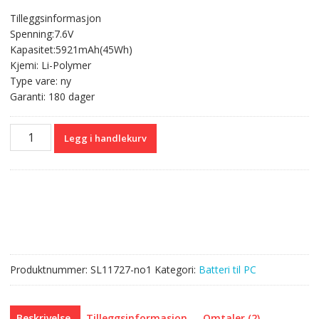
pris
pris
Tilleggsinformasjon
var:
er:
Spenning:7.6V
kr 714,00.
kr 510,00.
Kapasitet:5921mAh(45Wh)
Kjemi: Li-Polymer
Type vare: ny
Garanti: 180 dager
Originalt
Legg i handlekurv
batteri
til
PC
4569127-
2S
40073245
antall
Produktnummer:
SL11727-no1
Kategori:
Batteri til PC
Beskrivelse
Tilleggsinformasjon
Omtaler (2)