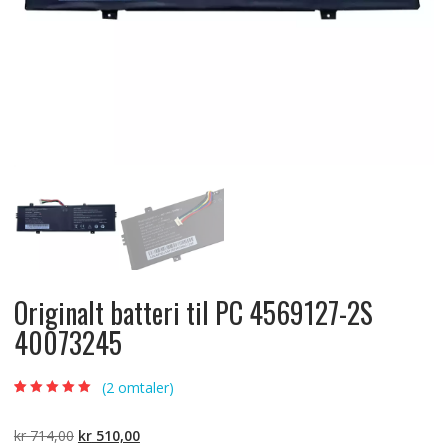
Originalt batteri til PC 4569127-2S
40073245
(
2
omtaler)
Vurdert
2
5.00
av
5 basert på
kundevurderinger
Opprinnelig
Nåværende
kr
714,00
kr
510,00