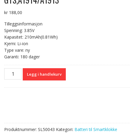
kr
188,00
Tilleggsinformasjon
Spenning: 3.85V
Kapasitet: 210mAh(0.81Wh)
Kjemi: Li-ion
Type vare: ny
Garanti: 180 dager
Originalt
Legg i handlekurv
batteri
PL412221H
til
Amazfit
GTS,A1914/A1913
antall
Produktnummer:
SL50043
Kategori:
Batteri til Smartklokke