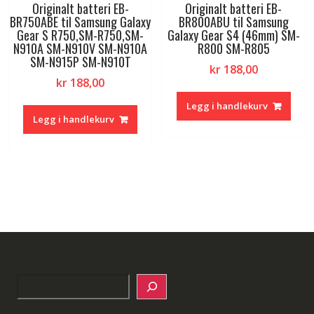
Originalt batteri EB-
Originalt batteri EB-
BR750ABE til Samsung Galaxy
BR800ABU til Samsung
Gear S R750,SM-R750,SM-
Galaxy Gear S4 (46mm) SM-
N910A SM-N910V SM-N910A
R800 SM-R805
SM-N915P SM-N910T
kr
188,00
kr
188,00
Legg i handlekurv
Legg i handlekurv
Search