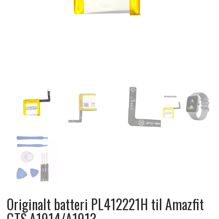
Originalt batteri PL412221H til Amazfit
GTS,A1914/A1913