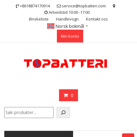
Skip
+8618874170914
service@topbatteri.com
to
Arbeidstid 10:00 -17:00
content
Ønskeliste
Handlevogn
Kontakt oss
Norsk bokmål
▼
Min konto
0
Søk