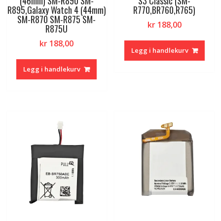
(46mm) SM-R890 SM-
S3 Classic (SM-
R895,Galaxy Watch 4 (44mm)
R770,BR760,R765)
SM-R870 SM-R875 SM-
kr
188,00
R875U
kr
188,00
Legg i handlekurv
Legg i handlekurv