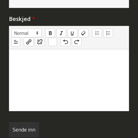
Beskjed
*