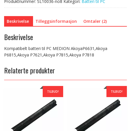
Produktnummer:
SL10036-no8
Kategori:
Batteri til PC
P7818
antall
Beskrivelse
Tilleggsinformasjon
Omtaler (2)
Beskrivelse
Kompatibelt batteri til PC MEDION AkoyaP6631,Akoya
P6815,Akoya P7621,Akoya P7815,Akoya P7818
Relaterte produkter
TILBUD!
TILBUD!