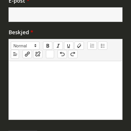
E-post
*
Beskjed
*