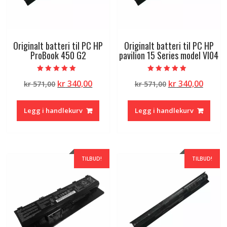
Originalt batteri til PC HP
Originalt batteri til PC HP
ProBook 450 G2
pavilion 15 Series model VI04
Vurdert
Vurdert
Opprinnelig
Nåværende
Opprinnelig
Nåvæ
kr
340,00
kr
340,00
kr
571,00
kr
571,00
5.00
5.00
av 5
av 5
pris
pris
pris
pris
var:
er:
var:
er:
Legg i handlekurv
Legg i handlekurv
kr 571,00.
kr 340,00.
kr 571,00.
kr 340
TILBUD!
TILBUD!