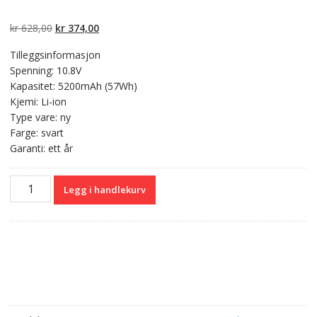
Vurdert
2
5.00
av
5 basert på
kundevurderinger
Opprinnelig
Nåværende
kr
628,00
kr
374,00
pris
pris
Tilleggsinformasjon
var:
er:
Spenning: 10.8V
kr 628,00.
kr 374,00.
Kapasitet: 5200mAh (57Wh)
Kjemi: Li-ion
Type vare: ny
Farge: svart
Garanti: ett år
Kompatibelt
Legg i handlekurv
batteri
til
PC
MEDION
AkoyaP6631,Akoya
P6815,Akoya
P7621,Akoya
P7815,Akoya