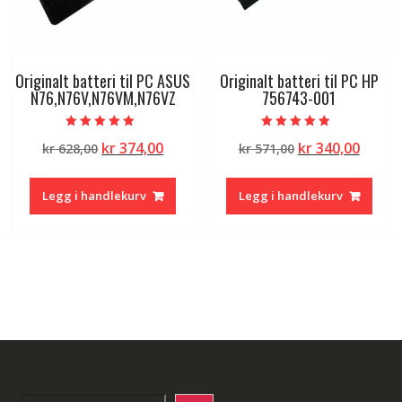
Originalt batteri til PC ASUS
Originalt batteri til PC HP
N76,N76V,N76VM,N76VZ
756743-001
Vurdert
Vurdert
Opprinnelig
Nåværende
Opprinnelig
Nåvæ
kr
374,00
kr
340,00
kr
628,00
kr
571,00
5.00
4.50
av 5
av 5
pris
pris
pris
pris
var:
er:
var:
er:
Legg i handlekurv
Legg i handlekurv
kr 628,00.
kr 374,00.
kr 571,00.
kr 340