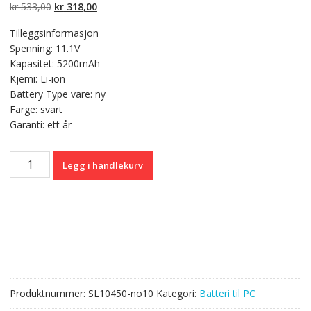
kundevurderinger
Opprinnelig
Nåværende
kr
533,00
kr
318,00
pris
pris
Tilleggsinformasjon
var:
er:
Spenning: 11.1V
kr 533,00.
kr 318,00.
Kapasitet: 5200mAh
Kjemi: Li-ion
Battery Type vare: ny
Farge: svart
Garanti: ett år
Kompatibelt
Legg i handlekurv
batteri
til
PC
ACER
Extensa
7120,Extensa
7220,Extensa
7420
Produktnummer:
SL10450-no10
Kategori:
Batteri til PC
antall