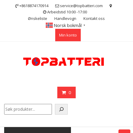
Skip
+8618874170914
service@topbatteri.com
to
Arbeidstid 10:00 -17:00
content
Ønskeliste
Handlevogn
Kontakt oss
Norsk bokmål
▼
Min konto
0
Søk