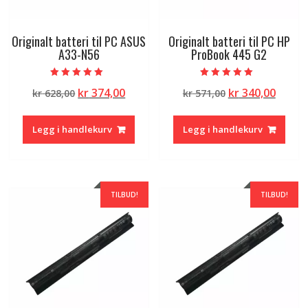
Originalt batteri til PC ASUS
Originalt batteri til PC HP
A33-N56
ProBook 445 G2
Vurdert
Vurdert
Opprinnelig
Nåværende
Opprinnelig
Nåvæ
kr
374,00
kr
340,00
kr
628,00
kr
571,00
5.00
5.00
av 5
av 5
pris
pris
pris
pris
var:
er:
var:
er:
Legg i handlekurv
Legg i handlekurv
kr 628,00.
kr 374,00.
kr 571,00.
kr 340
TILBUD!
TILBUD!