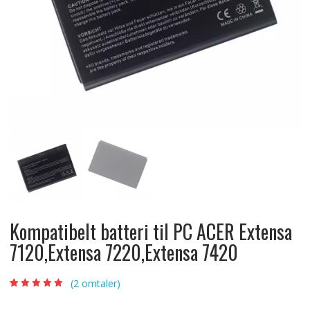
Kompatibelt batteri til PC ACER Extensa
7120,Extensa 7220,Extensa 7420
(
2
omtaler)
Vurdert
2
5.00
av
5 basert på