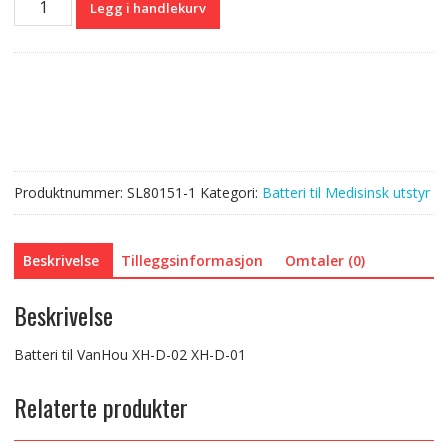
Legg i handlekurv
til
VanHou
XH-
D-
02
XH-
D-
01
Produktnummer:
SL80151-1
Kategori:
Batteri til Medisinsk utstyr
antall
Beskrivelse
Tilleggsinformasjon
Omtaler (0)
Beskrivelse
Batteri til VanHou XH-D-02 XH-D-01
Relaterte produkter