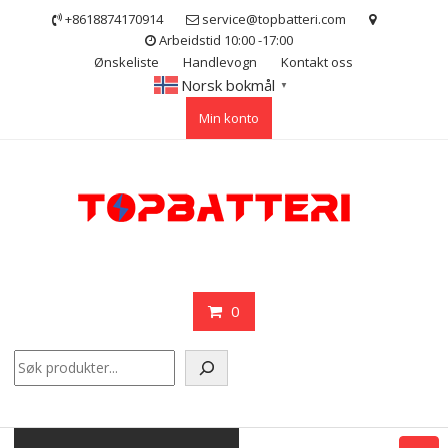
Skip
+8618874170914
service@topbatteri.com
to
Arbeidstid 10:00 -17:00
content
Ønskeliste
Handlevogn
Kontakt oss
Norsk bokmål
▼
Min konto
0
Søk