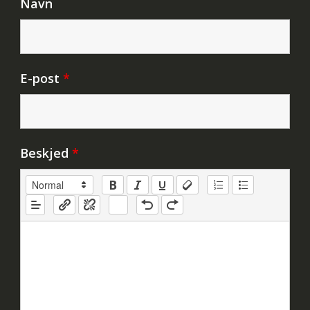
Navn
E-post
*
Beskjed
*