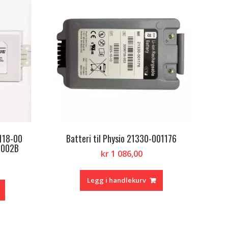
118-00
Batteri til Physio 21330-001176
N002B
kr
1 086,00
Legg i handlekurv