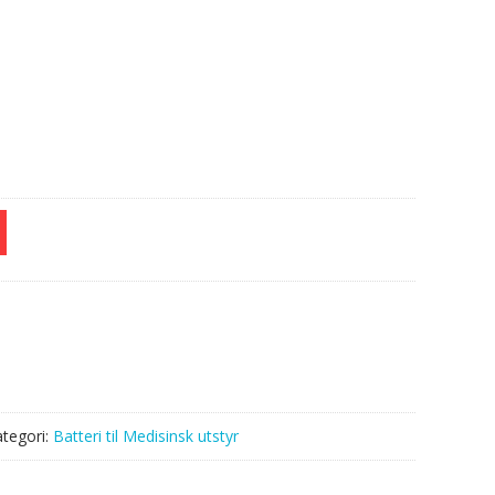
VM8,VM3
tegori:
Batteri til Medisinsk utstyr