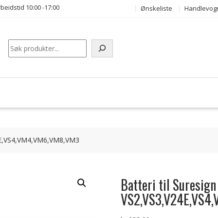
beidstid 10:00 -17:00
Ønskeliste
Handlevog
Søk
V24E,VS4,VM4,VM6,VM8,VM3
Batteri til Suresign
VS2,VS3,V24E,VS4