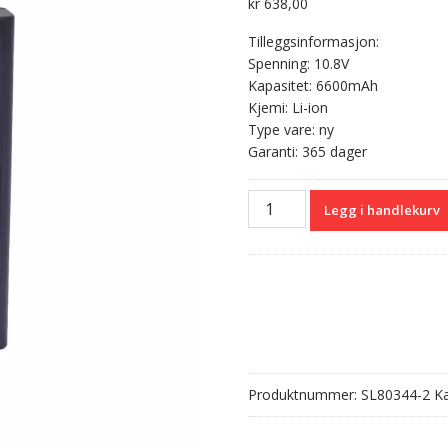
kr
638,00
Tilleggsinformasjon:
Spenning: 10.8V
Kapasitet: 6600mAh
Kjemi: Li-ion
Type vare: ny
Garanti: 365 dager
Batteri
Legg i handlekurv
til
Suresign
VS2,VS3,V24E,VS4,VM4,VM6,
antall
Produktnummer:
SL80344-2
Ka