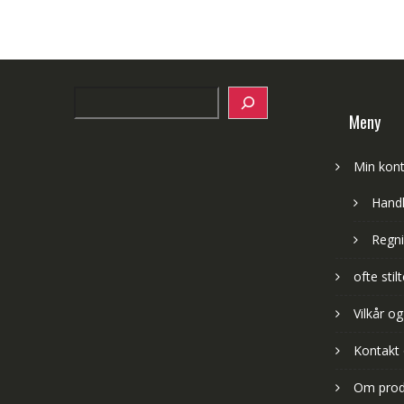
Search
Meny
Min kon
Hand
Regni
ofte sti
Vilkår og
Kontakt
Om prod