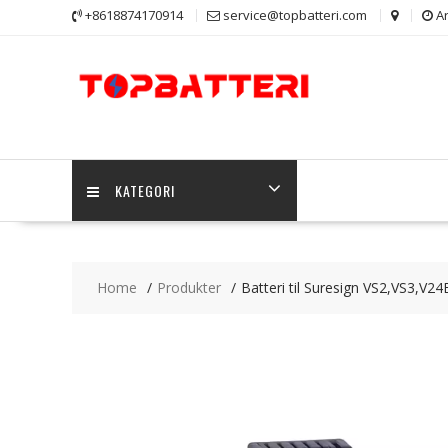
Skip
+8618874170914
service@topbatteri.com
Ar
to
content
KATEGORI
Home
Produkter
Batteri til Suresign VS2,VS3,