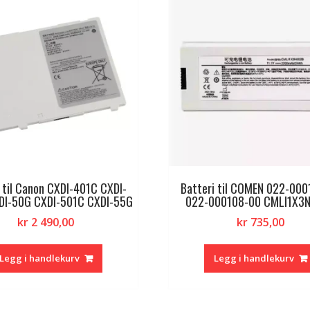
 til Canon CXDI-401C CXDI-
Batteri til COMEN 022-000
DI-50G CXDI-501C CXDI-55G
022-000108-00 CMLI1X3
kr
2 490,00
kr
735,00
Legg i handlekurv
Legg i handlekurv