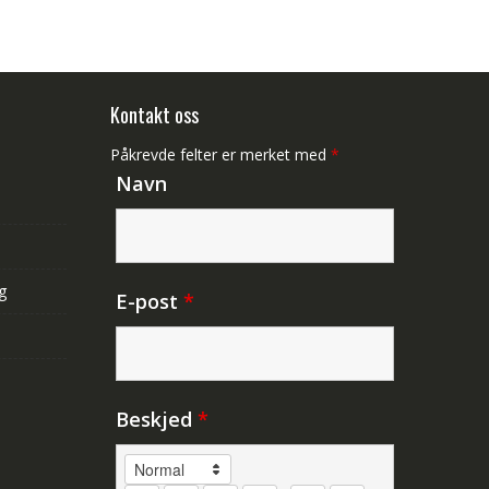
Kontakt oss
Påkrevde felter er merket med
*
Navn
g
E-post
*
Beskjed
*