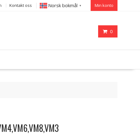
Norsk bokmål
n
Kontakt oss
Min konto
▼
0
,VM4,VM6,VM8,VM3