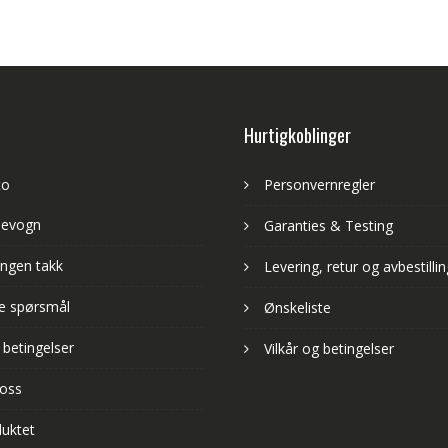
Hurtigkoblinger
to
Personvernregler
levogn
Garanties & Testing
ngen takk
Levering, retur og avbestillin
lte spørsmål
Ønskeliste
 betingelser
Vilkår og betingelser
 oss
uktet