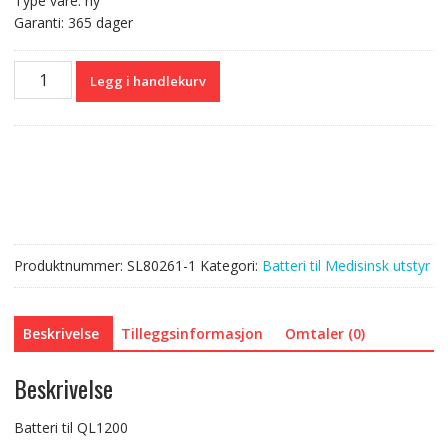
Type vare: ny
Garanti: 365 dager
Batteri
Legg i handlekurv
til
QL1200
antall
Produktnummer:
SL80261-1
Kategori:
Batteri til Medisinsk utstyr
Beskrivelse
Tilleggsinformasjon
Omtaler (0)
Beskrivelse
Batteri til QL1200