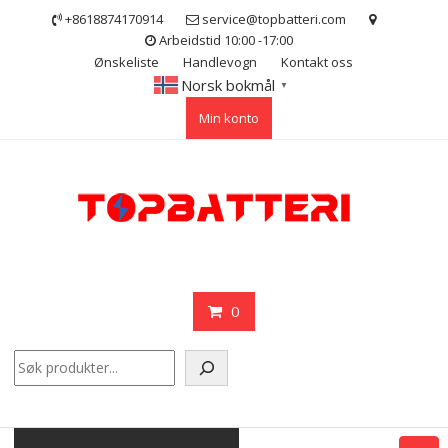
Skip
+8618874170914
service@topbatteri.com
to
Arbeidstid 10:00 -17:00
content
Ønskeliste
Handlevogn
Kontakt oss
Norsk bokmål
▼
Min konto
0
Søk