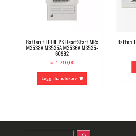
Batteri til PHILIPS HeartStart MRx
Batteri 
M3538A M3535A M3536A M3535-
60992
kr
1 710,00
Legg i handlekurv
Search