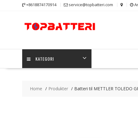
Skip
+8618874170914
service@topbatteri.com
Ar
to
content
KATEGORI
Home
Produkter
Batteri til METTLER TOLEDO