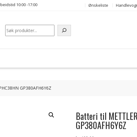
beidstid 10:00 -17:00
Ønskeliste
Handlevog
Søk
 GPHC38HN GP380AFH6Y6Z
Batteri til METTL
GP380AFH6Y6Z