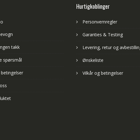
Hurtigkoblinger
to
Personvernregler
levogn
Garanties & Testing
ngen takk
Levering, retur og avbestillin
lte spørsmål
Ønskeliste
 betingelser
Vilkår og betingelser
 oss
uktet