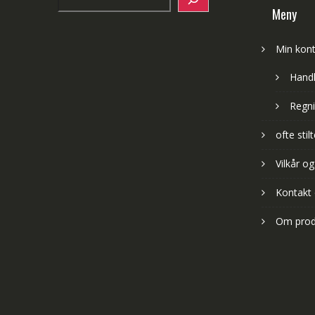
Meny
Min kon
Hand
Regni
ofte sti
Vilkår og
Kontakt
Om prod