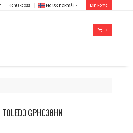
Norsk bokmål
n
Kontakt oss
Min konto
▼
0
ER TOLEDO GPHC38HN