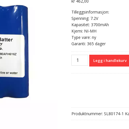
kr
462,00
Tilleggsinformasjon:
Spenning: 7.2V
Kapasitet: 3700mAh
Kjemi: NI-MH
Type vare: ny
Garanti: 365 dager
Batteri
Legg i handlekurv
til
METTLER
TOLEDO
GPHC38HN
GP380AFH6Y6Z
antall
Produktnummer:
SL80174-1
Ka