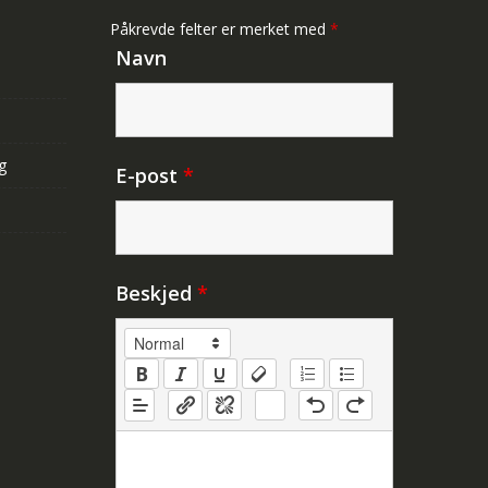
Påkrevde felter er merket med
*
Navn
g
E-post
*
Beskjed
*