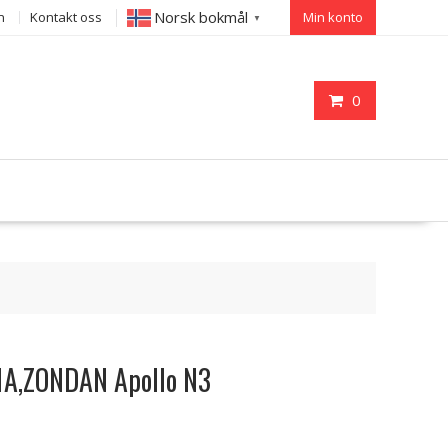
Norsk bokmål
n
Kontakt oss
Min konto
▼
0
01A,ZONDAN Apollo N3