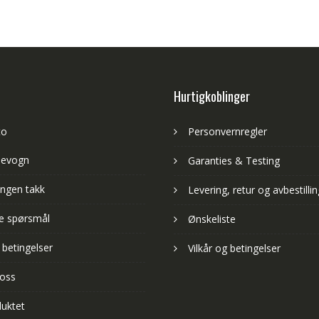
Hurtigkoblinger
to
Personvernregler
levogn
Garanties & Testing
ngen takk
Levering, retur og avbestillin
lte spørsmål
Ønskeliste
 betingelser
Vilkår og betingelser
 oss
uktet