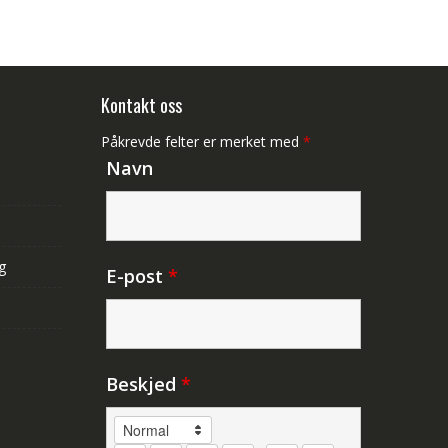
Kontakt oss
Påkrevde felter er merket med
*
Navn
g
E-post
*
Beskjed
*