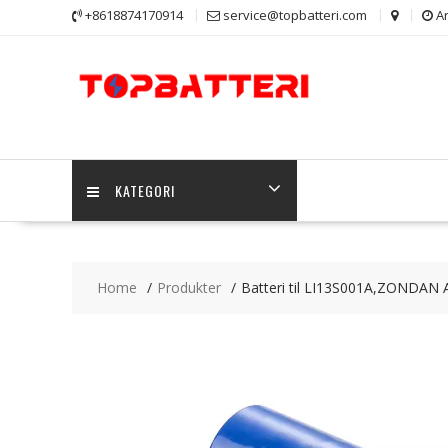
Skip
+8618874170914
service@topbatteri.com
Ar
to
content
KATEGORI
Home
Produkter
Batteri til LI13S001A,ZONDAN 