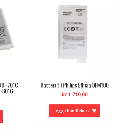
CXDI-701C
Batteri til Philips Efficia DFM100
I-801G
kr
1 710,00
Legg i handlekurv