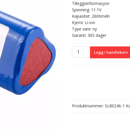
Tilleggsinformasjon:
Spenning: 11.1V
Kapasitet: 2600mAh
Kjemi: Li-ion
Type vare: ny
Garanti: 365 dager
Batteri
Legg i handlekurv
til
LI13S001A,ZONDAN
Apollo
N3
antall
Produktnummer:
SL80246-1
Ka