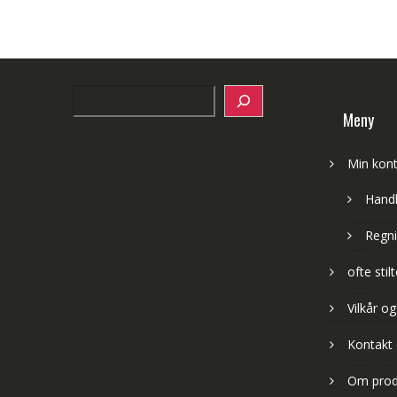
Search
Meny
Min kon
Hand
Regni
ofte sti
Vilkår og
Kontakt
Om prod