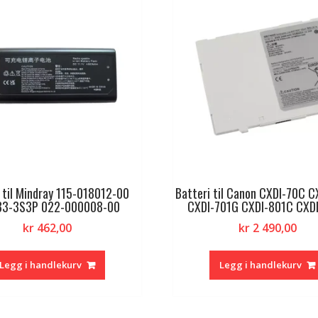
 til Mindray 115-018012-00
Batteri til Canon CXDI-70C 
3-3S3P 022-000008-00
CXDI-701G CXDI-801C CXD
kr
462,00
kr
2 490,00
Legg i handlekurv
Legg i handlekurv