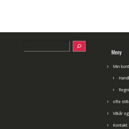
Search
Meny
Min kon
Hand
Regni
ofte sti
Vilkår og
Kontakt