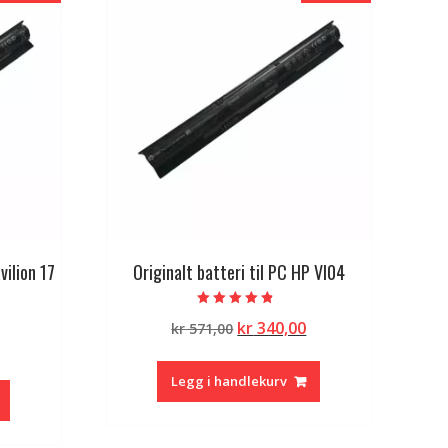
vilion 17
Originalt batteri til PC HP VI04
Vurdert
Opprinnelig
Nåværende
kr
340,00
kr
571,00
4.50
av 5
lig
Nåværende
pris
pris
pris
var:
er:
Legg i handlekurv
er:
kr 571,00.
kr 340,00.
kr 340,00.