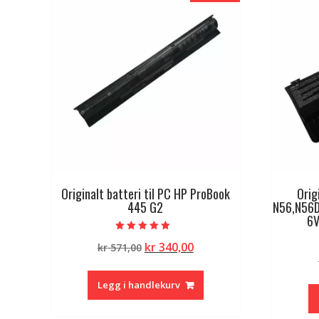
Originalt batteri til PC HP ProBook
Orig
445 G2
N56,N56D
6V
Vurdert
Opprinnelig
Nåværende
kr
340,00
kr
571,00
5.00
av 5
pris
pris
var:
er:
Legg i handlekurv
kr 571,00.
kr 340,00.