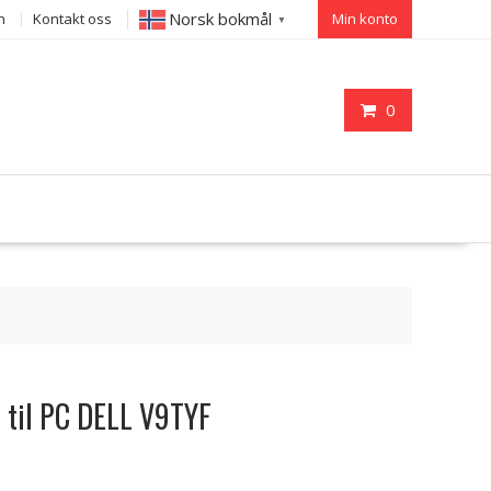
Norsk bokmål
n
Kontakt oss
Min konto
▼
0
i til PC DELL V9TYF