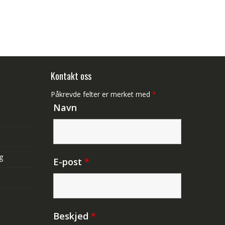
Kontakt oss
Påkrevde felter er merket med
*
Navn
g
E-post
*
Beskjed
*