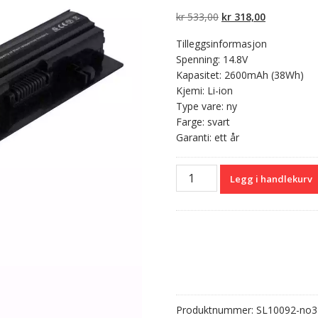
5 basert på
kundevurderinger
Opprinnelig
Nåværend
kr
533,00
kr
318,00
pris
pris
Tilleggsinformasjon
var:
er:
Spenning: 14.8V
kr 533,00.
kr 318,00.
Kapasitet: 2600mAh (38Wh)
Kjemi: Li-ion
Type vare: ny
Farge: svart
Garanti: ett år
Kompatibelt
Legg i handlekurv
batteri
til
PC
DELL
V9TYF
antall
Produktnummer:
SL10092-no3