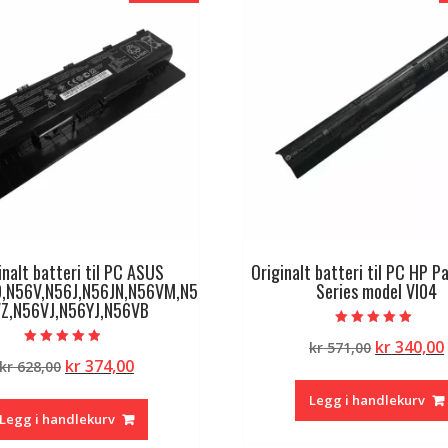
inalt batteri til PC ASUS
Originalt batteri til PC HP Pa
,N56V,N56J,N56JN,N56VM,N5
Series model VI04
Z,N56VJ,N56YJ,N56VB
Vurdert
Opprinne
kr
340,00
kr
571,00
5.00
Vurdert
av 5
Opprinnelig
Nåværende
kr
374,00
kr
628,00
pris
4.50
av 5
pris
pris
var:
Legg i handlekurv
var:
er:
kr 571,00.
Legg i handlekurv
kr 628,00.
kr 374,00.