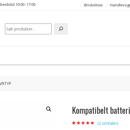
beidstid 10:00 -17:00
Ønskeliste
Handlevog
Søk
 V9TYF
Kompatibelt batter
(
2
omtaler)
Vurdert
2
5.00
av