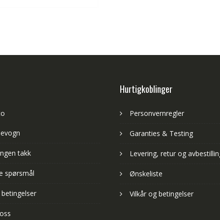
Hurtigkoblinger
to
Personvernregler
levogn
Garanties & Testing
ngen takk
Levering, retur og avbestillin
lte spørsmål
Ønskeliste
 betingelser
Vilkår og betingelser
 oss