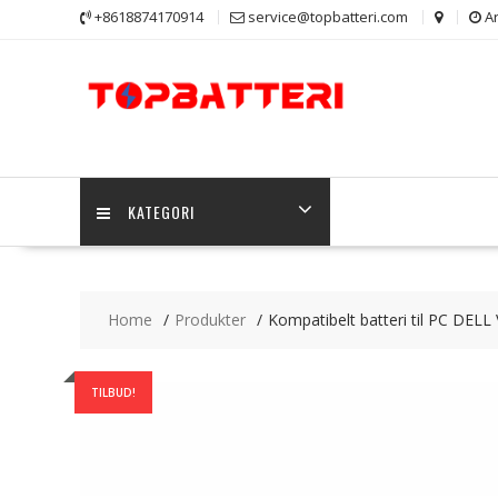
Skip
+8618874170914
service@topbatteri.com
Ar
to
content
KATEGORI
Home
Produkter
Kompatibelt batteri til PC DELL
TILBUD!